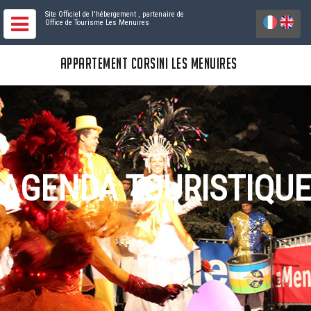
Site Officiel de l'hébergement
, partenaire de
Office de Tourisme Les Menuires
APPARTEMENT CORSINI LES MENUIRES
AGENDA TOURISTIQUE